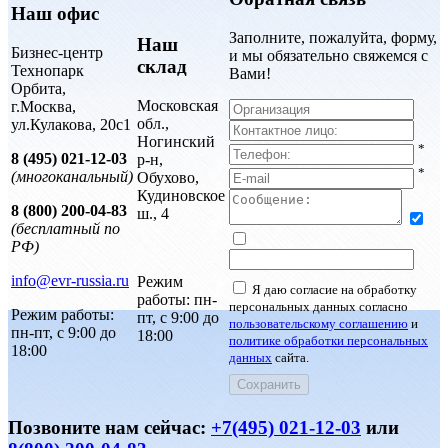
Наш офис
Заполните, пожалуйта, форму,
Наш
Бизнес-центр
и мы обязательно свяжемся с
склад
Технопарк
Вами!
Орбита,
Московская
г.Москва,
обл.,
ул.Кулакова, 20с1
Ногинский
*
8 (495) 021-12-03
р-н,
*
(многоканальный)
Обухово,
Кудиновское
8 (800) 200-04-83
ш., 4
(бесплатный по
РФ)
info@evr-russia.ru
Режим
Я даю согласие на обработку
работы: пн-
персональных данных согласно
Режим работы:
пт, с 9:00 до
пользовательскому соглашению
и
пн-пт, с 9:00 до
18:00
политике обработки персональных
18:00
данных
сайта.
Позвоните нам сейчас:
+7(495) 021-12-03
или