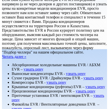
напрямую (а не через дилеров и других поставщиков) и узнать
цены на конкретные модели кондиционеров EVR, просто
позвоните нам или оставьте заявку через сайт. Обязательно
оставьте Ваш контактный телефон и специалист в течении 15
минут свяжется с Вами. Продажа кондиционеров
осуществляется на территории России и Казахстана.
Представительство EVR в России курирует политику цен на
оборудование, выясняя каждый раз стоимость чиллера на
заводе. Цена зависит от многих функций и опций машин,
поэтому для получения максимально точной цены, заполните,
пожалуйста, опросный лист, вызываемую через форму
"Подбор чиллера" на нашем официальном сайте.
Читать далее »
Абсорбционные холодильные машины EVR / АБХМ
EVR –
узнать цену
Выносные конденсаторы EVR -
узнать цену
Сухие градирни EVR / Драйкулеры EVR -
узнать цену
Компрессоры EVR -
узнать цену
Крышные кондиционеры (руфтопы) EVR –
узнать цену
Прецизионные кондиционеры EVR –
узнать цену
Приточные установки EVR / вентиляция EVR –
узнать
цену
Фанкойлы EVR / Вентиляторные доводчики EVR –
узнать цену