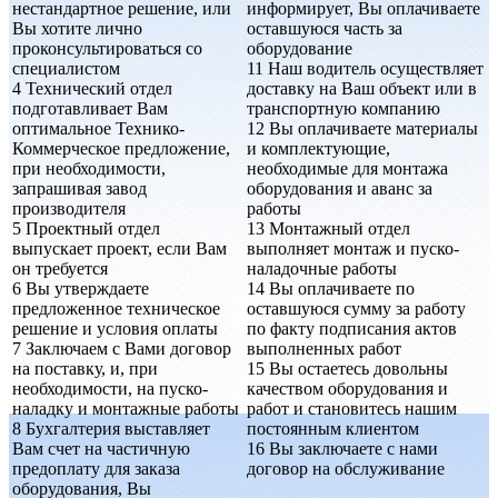
нестандартное решение, или
информирует, Вы оплачиваете
Вы хотите лично
оставшуюся часть за
проконсультироваться со
оборудование
специалистом
11
Наш водитель осуществляет
4
Технический отдел
доставку на Ваш объект или в
подготавливает Вам
транспортную компанию
оптимальное Технико-
12
Вы оплачиваете материалы
Коммерческое предложение,
и комплектующие,
при необходимости,
необходимые для монтажа
запрашивая завод
оборудования и аванс за
производителя
работы
5
Проектный отдел
13
Монтажный отдел
выпускает проект, если Вам
выполняет монтаж и пуско-
он требуется
наладочные работы
6
Вы утверждаете
14
Вы оплачиваете по
предложенное техническое
оставшуюся сумму за работу
решение и условия оплаты
по факту подписания актов
7
Заключаем с Вами договор
выполненных работ
на поставку, и, при
15
Вы остаетесь довольны
необходимости, на пуско-
качеством оборудования и
наладку и монтажные работы
работ и становитесь нашим
8
Бухгалтерия выставляет
постоянным клиентом
Вам счет на частичную
16
Вы заключаете с нами
предоплату для заказа
договор на обслуживание
оборудования, Вы